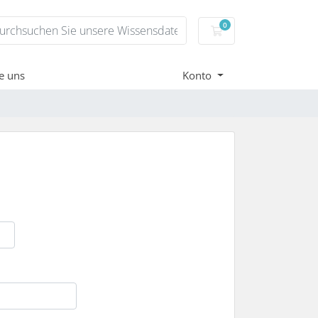
0
Mein Warenkorb
e uns
Konto