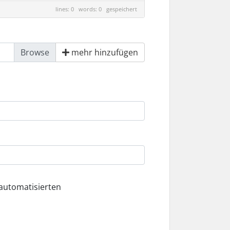
lines: 0 words: 0
gespeichert
mehr hinzufügen
 automatisierten