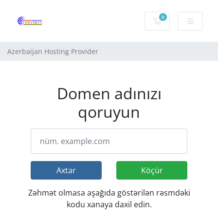
0
Səbət
Azerbaijan Hosting Provider
Domen adınızı
qoruyun
Axtar
Köçür
Zəhmət olmasa aşağıda göstərilən rəsmdəki
kodu xanaya daxil edin.